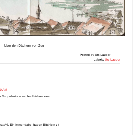
Über den Dächern von Zug
Posted by
Urs Lauber
Labels:
Urs Lauber
00 AM
 Doppelseite – nachvollziehen kann.
mat A6. Ein immer-dabei-haben-Büchlein ;-)