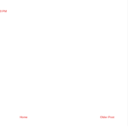
00 PM
Home
Older Post