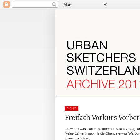
3.6.15
Freifach Vorkurs Vorbe
Ich war etwas früher mit dem normalen Auftrag fert
Meine Lehrerin gab mir die Chance etwas Werbung
etwas erzählen.