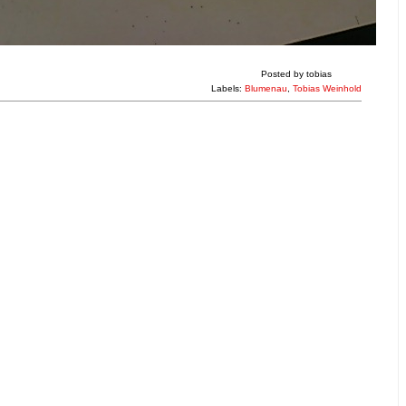
Posted by
tobias
Labels:
Blumenau
,
Tobias Weinhold