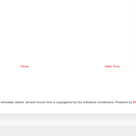
Home
Older Post
otherwise stated, all work found here is copyrighted by the individual contributors. Powered by
Bl