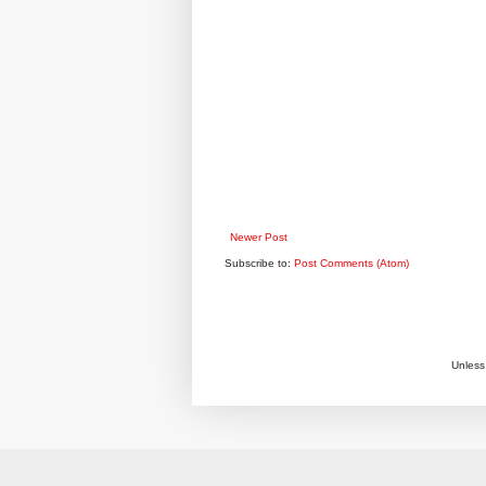
Newer Post
Subscribe to:
Post Comments (Atom)
Unless 