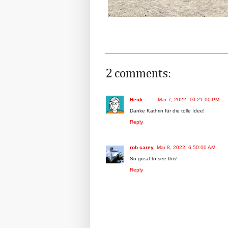
2 comments:
Heidi
Mar 7, 2022, 10:21:00 PM
Danke Kathrin für die tolle Idee!
Reply
rob carey
Mar 8, 2022, 6:50:00 AM
So great to see this!
Reply