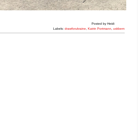
Posted by
Heidi
Labels:
drawforukraine
,
Katrin Portmann
,
uskbern