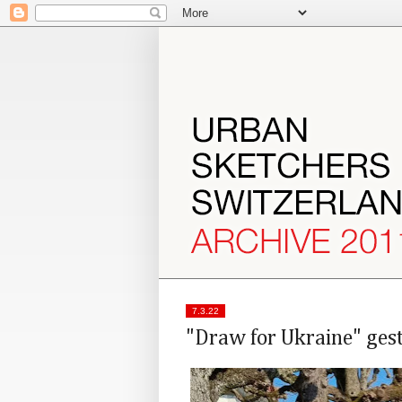
7.3.22
"Draw for Ukraine" ges