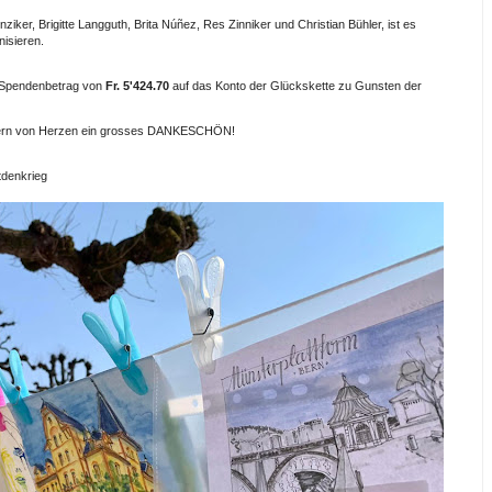
ker, Brigitte Langguth, Brita Núñez, Res Zinniker und Christian Bühler, ist es
isieren.
n Spendenbetrag von
Fr. 5'424.70
auf das Konto der Glückskette zu Gunsten der
ndern von Herzen ein grosses DANKESCHÖN!
tdenkrieg