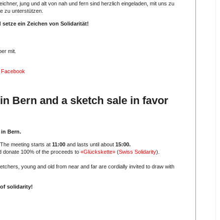
eichner, jung und alt von nah und fern sind herzlich eingeladen, mit uns zu
e zu unterstützen.
etze ein Zeichen von Solidarität!
ber mit.
|
Facebook
n Bern and a sketch sale in favor
in Bern.
 The meeting starts at
11:00
and lasts until about
15:00.
nd donate 100% of the proceeds to
«Glückskette»
(
Swiss Solidarity
).
ketchers, young and old from near and far are cordially invited to draw with
f solidarity!