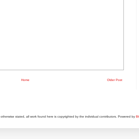
Home
Older Post
otherwise stated, all work found here is copyrighted by the individual contributors. Powered by
Bl