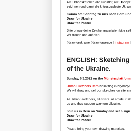
Alle Urbansketcher, alle Künstler, alle Hobbyz
zeichnen und damit die kriegsgeplagte Ukrain
Komm am Sonntag zu uns nach Bern und s
Draw for Ukraine!
Draw for Peace!
Bitte bringe deine Zeichenmaterialien bitte sel
Wir freuen uns auf dich!
#drawforukraine #drawforpeace |
Instagram
- - - - - - - - - - - - - - - - - - - - -
ENGLISH: Sketching i
of the Ukraine.
Sunday, 6.3.2022 on the
Münsterplattform
Urban Sketchers Bern
ist inviting everybody!
We will draw and sell our sketches on site a
All Urban Sketchers, all artists, all amateur s
us and thus support war-torn Ukraine.
Join us in Bern on Sunday and set a sign o
Draw for Ukraine!
Draw for Peace!
Please bring your own drawing materials.