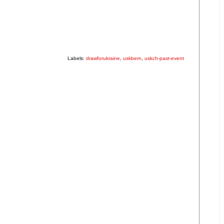
Labels:
drawforukraine
,
uskbern
,
uskch-past-event