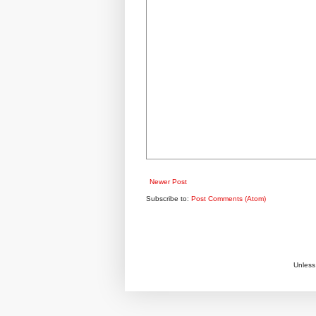
Newer Post
Subscribe to:
Post Comments (Atom)
Unless 