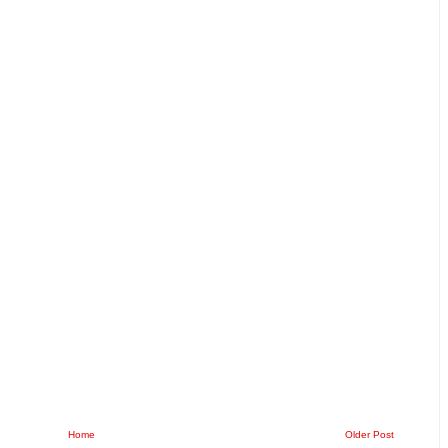
Home
Older Post