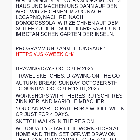
WIR BEGINNEN DIE WORKSHOPS MEIST IM
HAUS UND MACHEN UNS DANN AUF DEN
WEG. WIR ZEICHNEN IM ZUG NACH
LOCARNO, NACH RE, NACH
DOMODOSSOLA. WIR ZEICHNEN AUF DEM
SCHIFF ZU DEN "ISOLE DI BRISSAGO" UND
IM BOTANISCHEN GARTEN DER INSELN.
PROGRAMM UND ANMELDUNG AUF :
HTTPS://USK-WEEK.CH/
DRAWING DAYS OCTOBER 2025
TRAVEL SKETCHES, DRAWING ON THE GO
AUTUMN BREAK, SUNDAY, OCTOBER 5TH
TO SUNDAY, OCTOBER 12TH, 2025
WORKSHOPS WITH THERES RÜTSCHI, RES
ZINNIKER, AND MARIO LEIMBACHER
YOU CAN PARTICIPATE FOR A WHOLE WEEK
OR JUST FOR 4 DAYS.
SKETCH WALKS IN THE REGION
WE USUALLY START THE WORKSHOPS AT
HOME AND THEN SET OFF. WE DRAW ON
THE TRAIN TO LOCARNO, TO RE, AND TO