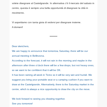
volete disegnare al Castelgrande. In alternativa c'è il mercato del sabato in
centro, questa è sempre una bella opportunità di disegnare la città in
movimento.
Vi aspettiamo con tanta gioia di vedervi per disegnare insieme.
A domani!
********
Dear sketchers,
We are happy to announce that tomorrow, Saturday, there will be our
annual meeting in Bellinzona.
According to the forecast, it will not rain in the morning and maybe in the
afternoon after three o'clock there will be a few drops, but not heavy ones,
so we want to be confident that it will be OK.
It has been raining all week in Ticino so it will be very wet and humid. We
suggest you bring your portable seat or a camping cushion if you want to
draw at the Castelgrande. Alternatively, there is the Saturday market in the
centre, which is always a nice opportunity to draw the city on the move.
We look forward to seeing you drawing together.
See you tomorrow!