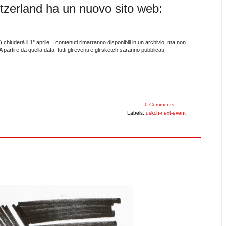
tzerland ha un nuovo sito web:
hiuderà il 1° aprile. I contenuti rimarranno disponibili in un archivio, ma non
 partire da quella data, tutti gli eventi e gli sketch saranno pubblicati
0 Comments
Labels:
uskch-next-event