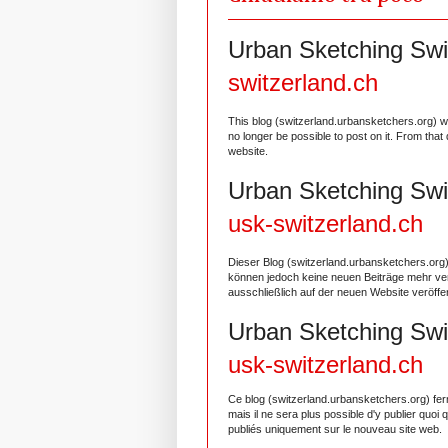
Urban Sketching Swi
switzerland.ch
This blog (switzerland.urbansketchers.org) will
no longer be possible to post on it. From tha
website.
Urban Sketching Swi
usk-switzerland.ch
Dieser Blog (switzerland.urbansketchers.org) 
können jedoch keine neuen Beiträge mehr ver
ausschließlich auf der neuen Website veröffen
Urban Sketching Swi
usk-switzerland.ch
Ce blog (switzerland.urbansketchers.org) fer
mais il ne sera plus possible d'y publier quoi
publiés uniquement sur le nouveau site web.