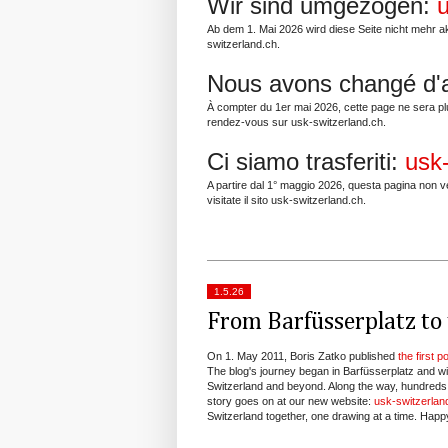
Wir sind umgezogen:
u
Ab dem 1. Mai 2026 wird diese Seite nicht mehr ak
switzerland.ch.
Nous avons changé d'
À compter du 1er mai 2026, cette page ne sera plu
rendez-vous sur usk-switzerland.ch.
Ci siamo trasferiti:
usk
A partire dal 1° maggio 2026, questa pagina non ve
visitate il sito usk-switzerland.ch.
1.5.26
From Barfüsserplatz to 
On 1. May 2011, Boris Zatko published
the first p
The blog's journey began in Barfüsserplatz and wi
Switzerland and beyond. Along the way, hundreds 
story goes on at our new website:
usk-switzerlan
Switzerland together, one drawing at a time. Happ