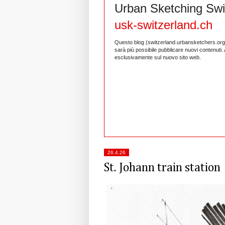
Urban Sketching Swi
usk-switzerland.ch
Questo blog (switzerland.urbansketchers.org) c
sarà più possibile pubblicare nuovi contenuti. A
esclusivamente sul nuovo sito web.
26.4.26
St. Johann train station