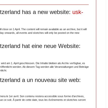
tzerland has a new website:
usk-
 close on 1 April. The content will remain available as an archive, but it will
t day onwards, all events and sketches will only be posted on the new
tzerland hat eine neue Website:
wird am 1. April geschlossen. Die Inhalte bleiben als Archiv verfügbar, es
öffentlicht werden. Ab diesem Tag werden alle Veranstaltungen und Beiträge
tlicht.
tzerland a un nouveau site web:
mera le 1er avril. Son contenu restera accessible sous forme d'archives,
 que ce soit. À partir de cette date, tous les événements et sketches seront