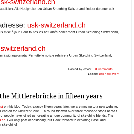
sk-switzerland.ch
tualisiert. Alle Neuigkeiten zu Urban Sketching Switzerland findest du unter usk-
adresse:
usk-switzerland.ch
s mise à jour. Pour toutes les actualités concernant Urban Sketching Switzerland,
-switzerland.ch
rrà più aggiornata. Per tutte le notizie relative a Urban Sketching Switzerland,
Posted by
Javier
0 Comments
Labels:
usk-next-event
the Mittlerebrücke in fifteen years
ost
on this blog. Today, exactly fifteen years later, we are moving to a new website.
ll end on the Mittlerebrücke — a round trip with over three thousand stops across
of people have joined us, creating a huge community of sketching friends. The
d.ch
. I will only post occasionally, but I look forward to exploring Basel and
y sketching!