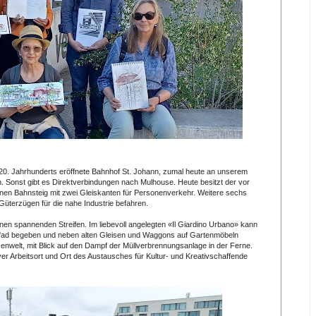
 20. Jahrhunderts eröffnete Bahnhof St. Johann, zumal heute an unserem
. Sonst gibt es Direktverbindungen nach Mulhouse. Heute besitzt der vor
inen Bahnsteig mit zwei Gleiskanten für Personenverkehr. Weitere sechs
üterzügen für die nahe Industrie befahren.
inen spannenden Streifen. Im liebevoll angelegten «Il Giardino Urbano» kann
Pfad begeben und neben alten Gleisen und Waggons auf Gartenmöbeln
nzenwelt, mit Blick auf den Dampf der Müllverbrennungsanlage in der Ferne.
iver Arbeitsort und Ort des Austausches für Kultur- und Kreativschaffende