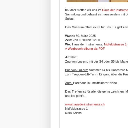
Im März treffen wir uns im
Haus der Instrume
Sammlung und befasst sich ausserdem mit d
Sujets!
Das Museum öffnet extra für uns. Es gibt keinen
Wann:
30. März 2025
Zeit:
von 10:00 bis 12:00
Wo:
Haus der Instrumente,
Nidfeldstrasse 1
,
» Wegbeschreibung als PDF
Anfahrt:
Zug von Luzern:
mit der S4 oder S5 bis Matte
Bus von Luzern:
Nummer 14 bis Haltestelle Ni
zum Treppen-Lift-Turm, Eingang über die Pas
Auto:
Parkhaus in unmittelbarer Nähe
Das Treffen ist für alle, die gerne zeichnen.
und los geht’s.
www.hausderinstrumente.ch
Nidfeldstrasse 1
6010 Kriens