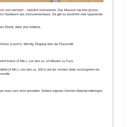
nte
und zeichnen – natürlich Instrumente. Das Museum hat eine grosse
em Handwerk des Instrumentenbaus. Da gibt es bestimmt viele spannende
 Eintritt, dafür eine Kollekte.
 Kriens (Luzern), Wichtig: Eingang über die Passerelle
nhof Kriens (5 Min.), von dort ca. 10 Minuten zu Fuss.
dfeld (9 Min.), von dort ca. 200 m auf der rechten Seite zurückgehen bis
serelle
 Man muss sich nicht anmelden. Einfach eigenes Zeichen-Material mitbringen