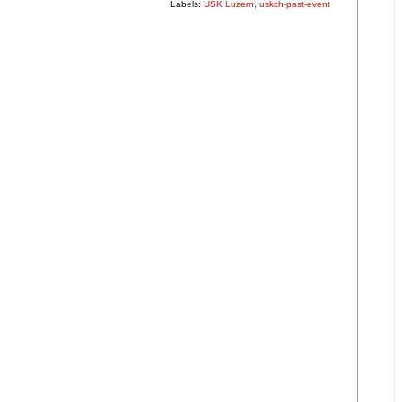
Labels:
USK Luzern
,
uskch-past-event