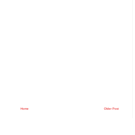
Home
Older Post