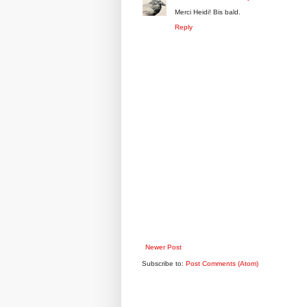
Merci Heidi! Bis bald.
Reply
Newer Post
Subscribe to:
Post Comments (Atom)