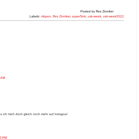
Posted by
Res Zinniker
Labels:
nibpen
,
Res Zinniker
,
super5ink
,
usk-week
,
usk-week2022
0 AM
reu ich mich doch gleich noch mehr auf Intragna!
00 PM